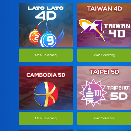
Main Sekarang
Main Sekarang
Main Sekarang
Main Sekarang