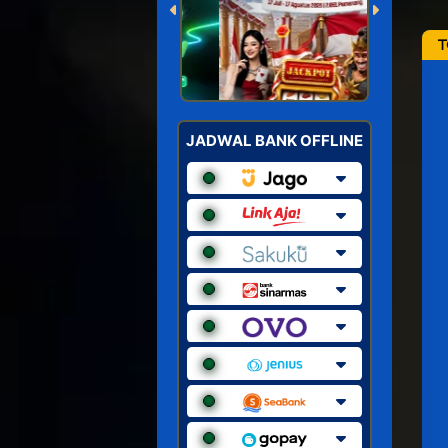
T
JADWAL BANK OFFLINE