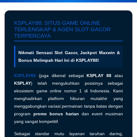
KSPLAY88: SITUS GAME ONLINE
TERLENGKAP & AGEN SLOT GACOR
TERPERCAYA
Nikmati Sensasi Slot Gacor, Jackpot Maxwin &
Bonus Melimpah Hari Ini di KSPLAY88!
KSPLAY88
(juga dikenal sebagai
KSPLAY 88
atau
KSPLAY
) telah mengukuhkan posisinya sebagai
ekosistem game online nomor 1 di Indonesia. Kami
menghadirkan platform hiburan mutakhir yang
menggabungkan variasi permainan tanpa batas dengan
program
promo bonus harian
dan event musiman
yang sangat kompetitif.
Sebagai standar mutu layanan taruhan daring,