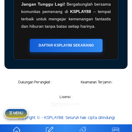
Jangan Tunggu Lagi!
Bergabunglah bersama
komunitas pemenang di
KSPLAY88
– tempat
terbaik untuk mengejar kemenangan fantastis
dan hiburan tanpa batas setiap harinya.
DAFTAR KSPLAY88 SEKARANG
Dukungan Perangkat :
Keamanan Terjamin :
Lisensi :
☰ MENU
Copyright © - KSPLAY88. Seluruh hak cipta dilindungi