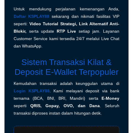
Untuk mendukung perjalanan kemenangan Anda,
Daftar KSPLAY88
sekarang dan nikmati fasilitas VIP
seperti:
Video Tutorial Strategi, Link Alternatif Anti-
Blokir,
serta update
RTP Live
setiap jam. Layanan
Customer Service kami tersedia 24/7 melalui Live Chat
dan WhatsApp.
Sistem Transaksi Kilat &
Deposit E-Wallet Terpopuler
Kemudahan transaksi adalah keunggulan utama di
Login KSPLAY88
. Kami melayani deposit via bank
ternama (BCA, BNI, BRI, Mandiri) serta
E-Money
seperti
QRIS, Gopay, OVO, dan Dana
. Seluruh
transaksi diproses instan dalam hitungan detik.